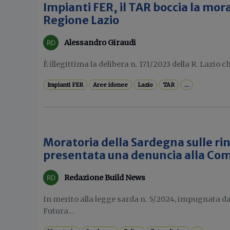
Impianti FER, il TAR boccia la mora
Regione Lazio
Alessandro Giraudi
È illegittima la delibera n. 171/2023 della R. Lazio ch
Impianti FER
Aree idonee
Lazio
TAR
...
Moratoria della Sardegna sulle rin
presentata una denuncia alla Co
Redazione Build News
In merito alla legge sarda n. 5/2024, impugnata da
Futura...