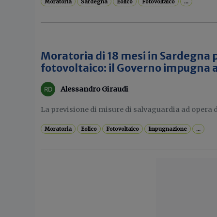
Moratoria
Sardegna
Eolico
Fotovoltaico
...
Moratoria di 18 mesi in Sardegna p
fotovoltaico: il Governo impugna 
Alessandro Giraudi
La previsione di misure di salvaguardia ad opera del
Moratoria
Eolico
Fotovoltaico
Impugnazione
...