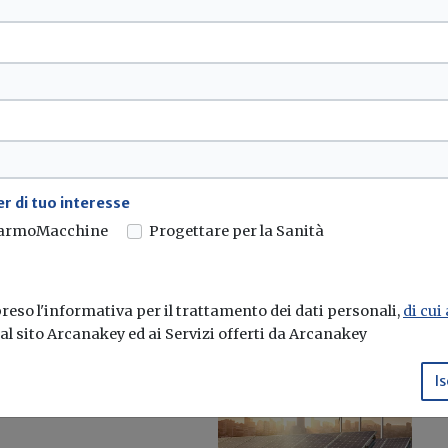
atoria sul credito,
uidità
dal caro energia e caro...
r di tuo interesse
...
armoMacchine
Progettare per la Sanità
eso l'informativa per il trattamento dei dati personali,
di cui
e al sito Arcanakey ed ai Servizi offerti da Arcanakey
Is
le boccia la