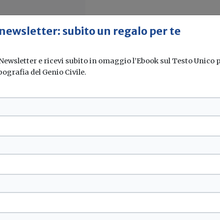
 newsletter: subito un regalo per te
 Newsletter e ricevi subito in omaggio l’Ebook sul Testo Unico pe
pografia del Genio Civile.
 introduce una
io e dell'ambiente, il...