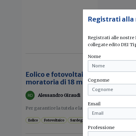
Registrati alla
Registrati alle nostre
collegate edito DEI Ti
Nome
Eolico e fotovoltaico, la Sardegna
Cognome
moratoria di 18 mesi
Alessandro Giraudi
Email
Per garantire la tutela e la salvaguardia del paesagg
Eolico
Fotovoltaico
Sardegna
Moratoria
Professione