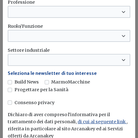
Professione
171/2023, invece, si traduce nel divieto
aprioristico di instaurare tale specifica
interlocuzione procedimentale, donde
Ruolo/Funzione
l’inevitabile illegittimità per violazione
dei principi inderogabili che governano
la materia”, concludono i giudici
Settore industriale
amministrativi di Roma.
Impianti FER
Aree idonee
Lazio
TAR
Aree non idonee
Seleziona le newsletter di tuo interesse
Moratoria
Build News
MarmoMacchine
Progettare per la Sanità
Consenso privacy
Dichiaro di aver compreso l'informativa per il
trattamento dei dati personali,
di cui al seguente link
,
riferita in particolare al sito Arcanakey ed ai Servizi
offerti da Arcanakey