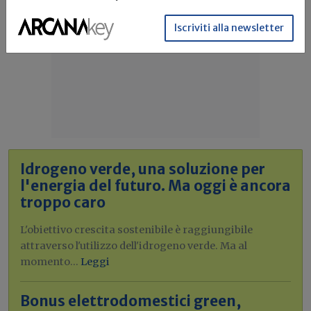
Iscriviti alla newsletter
Idrogeno verde, una soluzione per
l'energia del futuro. Ma oggi è ancora
troppo caro
L'obiettivo crescita sostenibile è raggiungibile
attraverso l'utilizzo dell'idrogeno verde. Ma al
momento...
Leggi
Bonus elettrodomestici green,