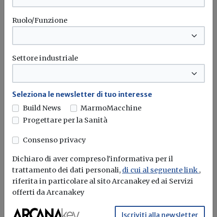
L’edilizia in legno è chiamata ad una
Ruolo/Funzione
importante sfida per la
decarbonizzazione del patrimonio
Settore industriale
edilizio, confrontandosi
quotidianamente con la sfida del
comfort, della salubrità e della durabilità.
Seleziona le newsletter di tuo interesse
Quali le risposte del mercato?
Build News
MarmoMacchine
Progettare per la Sanità
Ore 14:00 – 16:00 – Sala Cevedale -
Consenso privacy
Padiglione
Dichiaro di aver compreso l'informativa per il
Organizzato da ANIT (Associazione
trattamento dei dati personali,
di cui al seguente link
,
Nazionale per l’Isolamento Termico e
riferita in particolare al sito Arcanakey ed ai Servizi
offerti da Arcanakey
acustico) | Principi di sostenibilità nel
PNRR
Iscriviti alla newsletter