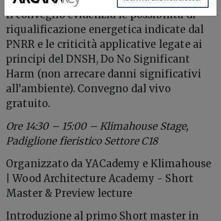
Il convegno evidenzia le possibilità di
riqualificazione energetica indicate dal
PNRR e le criticità applicative legate ai
principi del DNSH, Do No Significant
Harm (non arrecare danni significativi
all’ambiente). Convegno dal vivo
gratuito.
Ore 14:30 – 15:00 – Klimahouse Stage,
Padiglione fieristico Settore C18
Organizzato da YACademy e Klimahouse
| Wood Architecture Academy - Short
Master & Preview lecture
Introduzione al primo Short master in