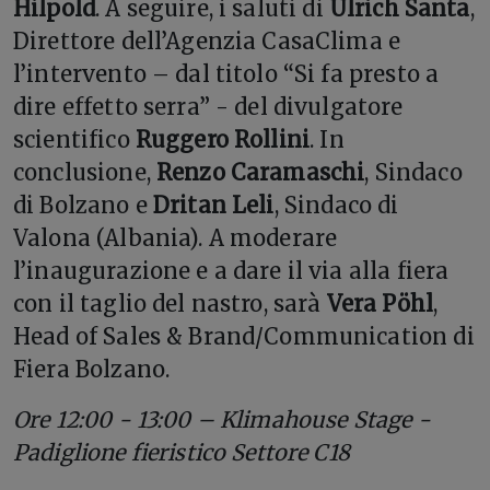
Hilpold
. A seguire, i saluti di
Ulrich Santa
,
Direttore dell’Agenzia CasaClima e
l’intervento – dal titolo “Si fa presto a
dire effetto serra” - del divulgatore
scientifico
Ruggero Rollini
. In
conclusione,
Renzo Caramaschi
, Sindaco
di Bolzano e
Dritan Leli
, Sindaco di
Valona (Albania). A moderare
l’inaugurazione e a dare il via alla fiera
con il taglio del nastro, sarà
Vera Pöhl
,
Head of Sales & Brand/Communication di
Fiera Bolzano.
Ore 12:00 - 13:00 – Klimahouse Stage -
Padiglione fieristico Settore C18