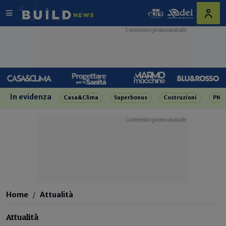
In evidenza
Casa&Clima
Superbonus
Costruzioni
PNR
Home
Attualità
Attualità