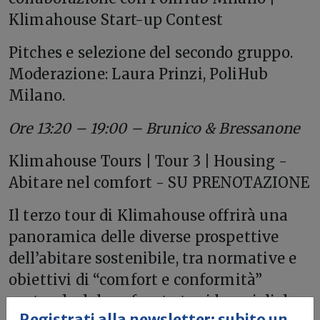
Klimahouse Start-up Contest
Pitches e selezione del secondo gruppo.
Moderazione: Laura Prinzi, PoliHub
Milano.
Ore 13:20 – 19:00 – Brunico & Bressanone
Klimahouse Tours | Tour 3 | Housing -
Abitare nel comfort - SU PRENOTAZIONE
Il terzo tour di Klimahouse offrirà una
panoramica delle diverse prospettive
dell’abitare sostenibile, tra normative e
obiettivi di “comfort e conformità”
partendo dal confronto tra i lavori di due
Registrati alla newsletter: subito un