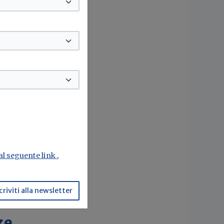
di
ori
ù
etti
 al seguente link
,
el
criviti alla newsletter
ze