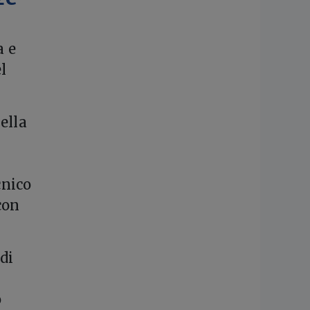
a e
l
ella
cnico
con
di
o