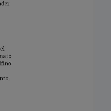
ader
el
inato
lfino
onto