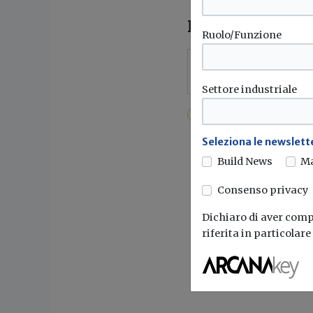
IN ALLEGATO
la 
Ruolo/Funzione
Scarica Arera-s
Settore industriale
Teleriscaldamento
ARERA
Seleziona le newslette
Build News
M
Consenso privacy
Dichiaro di aver compr
riferita in particolar