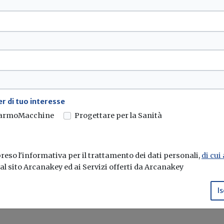
segnalazione.
egnalazione-568-22.pdf
r di tuo interesse
armoMacchine
Progettare per la Sanità
eso l'informativa per il trattamento dei dati personali,
di cui
e al sito Arcanakey ed ai Servizi offerti da Arcanakey
Is