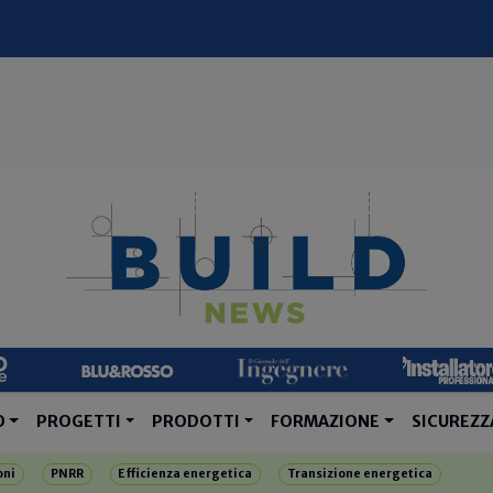
O
PROGETTI
PRODOTTI
FORMAZIONE
SICUREZZ
oni
PNRR
Efficienza energetica
Transizione energetica