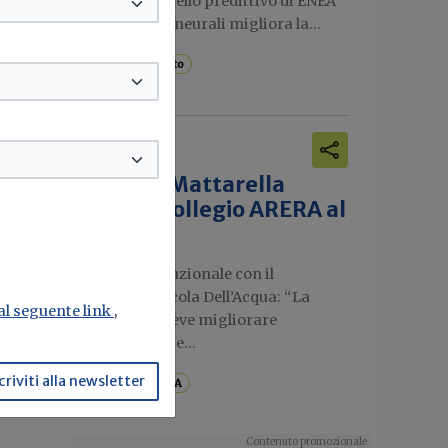
Un nuovo modello predittivo di ENEA
basato su reti neurali migliora la...
Teleriscaldamento
Attualità
Energia, Mattarella
riceve il Collegio ARERA al
Quirinale
Incontro istituzionale con il
Presidente Nicola Dell’Acqua: “La
 al seguente link
,
regolazione deve migliorare
concretamente...
criviti alla newsletter
Energia
ARERA