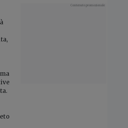
tà
ta,
omma
tive
ta.
reto