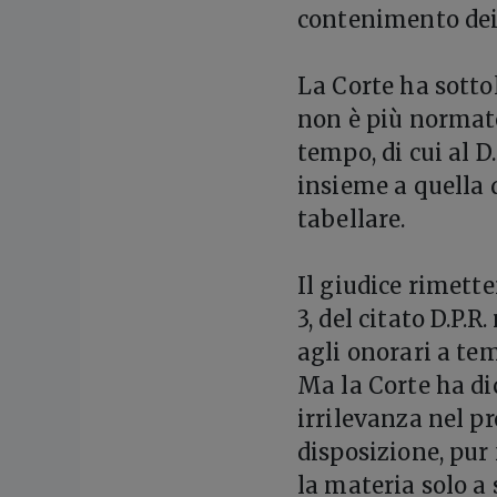
contenimento dei 
La Corte ha sottol
non è più normato
tempo, di cui al D
insieme a quella d
tabellare.
Il giudice rimett
3, del citato D.P.R
agli onorari a te
Ma la Corte ha di
irrilevanza nel p
disposizione, pur
la materia solo a