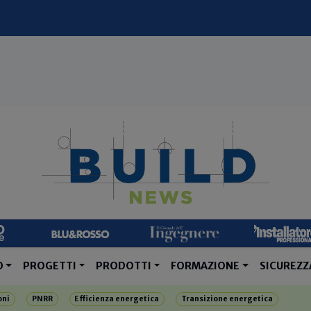
O
PROGETTI
PRODOTTI
FORMAZIONE
SICUREZZ
oni
PNRR
Efficienza energetica
Transizione energetica