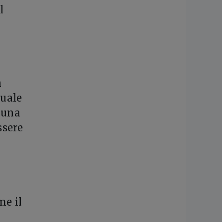
l
n
quale
 una
ssere
me il