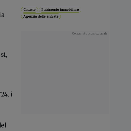
Catasto
Patrimonio immobiliare
ia
Agenzia delle entrate
si,
24, i
del