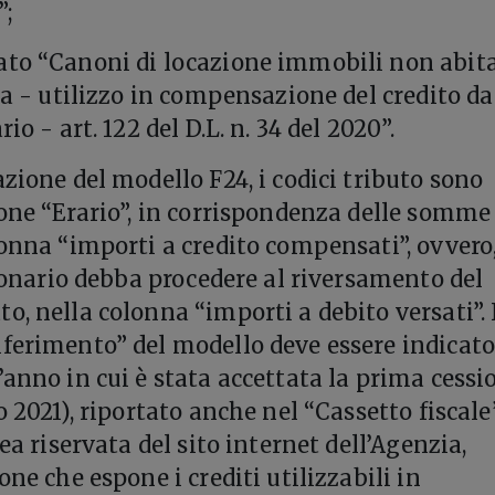
”;
ato “Canoni di locazione immobili non abita
da - utilizzo in compensazione del credito da
io - art. 122 del D.L. n. 34 del 2020”.
zione del modello F24, i codici tributo sono
ione “Erario”, in corrispondenza delle somme
lonna “importi a credito compensati”, ovvero,
sionario debba procedere al riversamento del
o, nella colonna “importi a debito versati”.
ferimento” del modello deve essere indicato
’anno in cui è stata accettata la prima cessi
o 2021), riportato anche nel “Cassetto fiscale
rea riservata del sito internet dell’Agenzia,
one che espone i crediti utilizzabili in