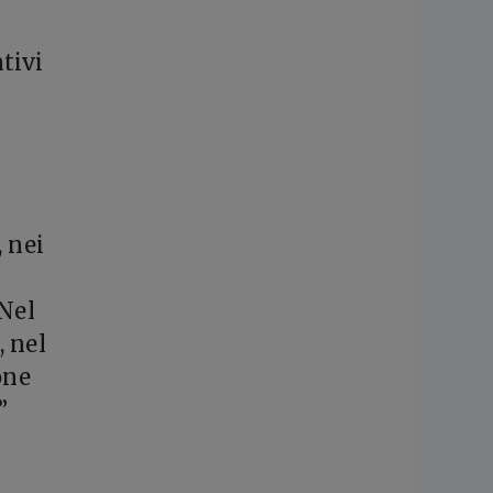
tivi
 nei
 Nel
, nel
one
”