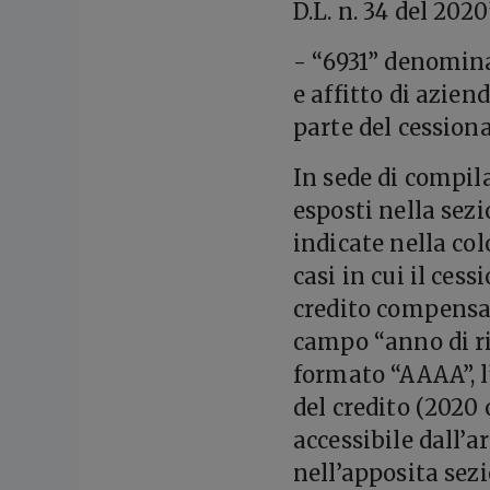
D.L. n. 34 del 2020
- “6931” denomin
e affitto di azien
parte del cessionar
In sede di compila
esposti nella sez
indicate nella co
casi in cui il ces
credito compensat
campo “anno di ri
formato “AAAA”, l
del credito (2020 
accessibile dall’a
nell’apposita sezi