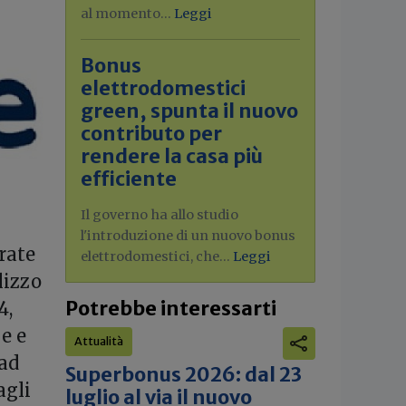
al momento...
Leggi
Bonus
elettrodomestici
green, spunta il nuovo
contributo per
rendere la casa più
efficiente
Il governo ha allo studio
l'introduzione di un nuovo bonus
trate
elettrodomestici, che...
Leggi
lizzo
Potrebbe interessarti
4,
e e
Attualità
 ad
Superbonus 2026: dal 23
agli
luglio al via il nuovo