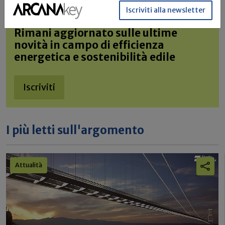
Iscriviti alla newsletter
Build News
Rimani aggiornato sulle ultime
novità in campo di efficienza
energetica e sostenibilità edile
Iscriviti
I più letti sull'argomento
Attualità