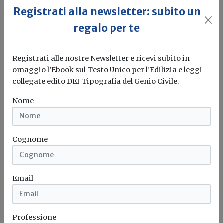
Registrati alla newsletter: subito un
Ultime notizie
regalo per te
Fondo adeguamento prezzi materiali da
costruzione 1 semestre 2021:
Registrati alle nostre Newsletter e ricevi subito in
ripartizione delle risorse e rettifica in
omaggio l’Ebook sul Testo Unico per l’Edilizia e leggi
Gazzetta
collegate edito DEI Tipografia del Genio Civile.
Sulla Gazzetta Ufficiale n. 216 del 15 settembre sono
Nome
pubblicati i due...
Prezzi
Materiali da costruzione
Caro-materiali
Fondo
...
Cognome
Ultime notizie
Email
Sicilia: rettificato il Prezzario unico
regionale per i lavori pubblici anno 2022
Con il Decreto n. 15/Gab. del 13.06.2022, la Regione
Professione