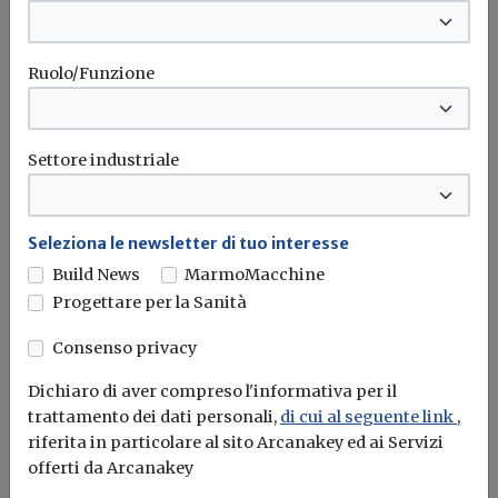
Siciliana ha apportato...
Prezzario regionale
Regione sicilia
Lavori pubblici
Rettifiche
Ruolo/Funzione
Settore industriale
Seleziona le newsletter di tuo interesse
Build News
MarmoMacchine
Progettare per la Sanità
Consenso privacy
Dichiaro di aver compreso l'informativa per il
trattamento dei dati personali,
di cui al seguente link
,
riferita in particolare al sito Arcanakey ed ai Servizi
offerti da Arcanakey
Iscriviti alla newsletter di