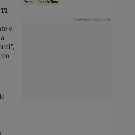
Enea
Casa&Clima
TI
.
nte e
ta
nti”,
nto
le
è
o