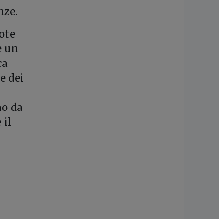
nze.
note
è un
ca
e dei
no da
 il