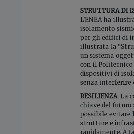
STRUTTURA DI I
L’ENEA ha illustr
isolamento sismic
per gli edifici di 
illustrata la “Str
un sistema ogget
con il Politecnico
dispositivi di iso
senza interferire 
RESILIENZA
. La 
chiave del futuro 
possibile evitare
strutture e infra
rapidamente. A ta