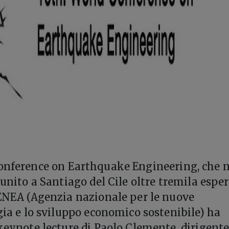
Conference on Earthquake Engineering, che n
iunito a Santiago del Cile oltre tremila esper
’ENEA (Agenzia nazionale per le nuove
rgia e lo sviluppo economico sostenibile) ha
 keynote lecture di Paolo Clemente, dirigente