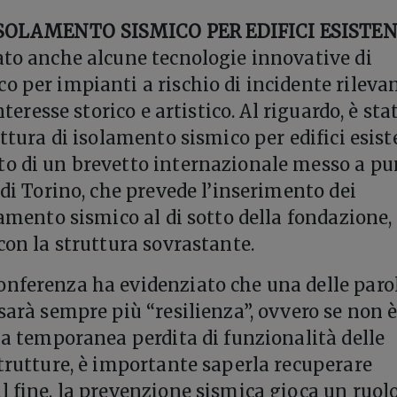
SOLAMENTO SISMICO PER EDIFICI ESISTEN
ato anche alcune tecnologie innovative di
o per impianti a rischio di incidente rileva
interesse storico e artistico. Al riguardo, è sta
uttura di isolamento sismico per edifici esiste
to di un brevetto internazionale messo a pu
 di Torino, che prevede l’inserimento dei
lamento sismico al di sotto della fondazione,
con la struttura sovrastante.
conferenza ha evidenziato che una delle paro
sarà sempre più “resilienza”, ovvero se non 
 la temporanea perdita di funzionalità delle
strutture, è importante saperla recuperare
l fine, la prevenzione sismica gioca un ruol