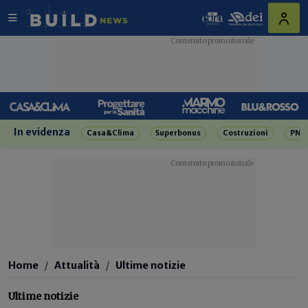
In evidenza
Casa&Clima
Superbonus
Costruzioni
PNR
Home
Attualità
Ultime notizie
Ultime notizie