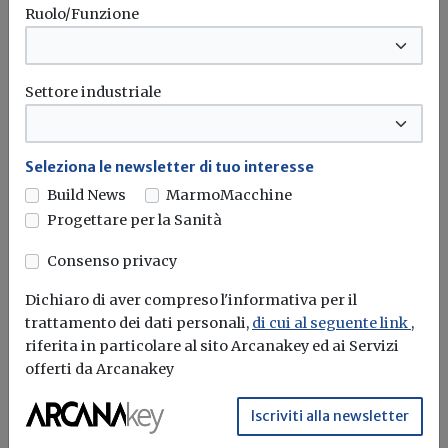
Ruolo/Funzione
Settore industriale
Seleziona le newsletter di tuo interesse
Build News
MarmoMacchine
Progettare per la Sanità
Consenso privacy
Dichiaro di aver compreso l'informativa per il
Iscriviti alla newsletter di
trattamento dei dati personali,
di cui al seguente link
,
Build News
riferita in particolare al sito Arcanakey ed ai Servizi
offerti da Arcanakey
Rimani aggiornato sulle ultime
novità in campo di efficienza
Iscriviti alla newsletter
energetica e sostenibilità edile