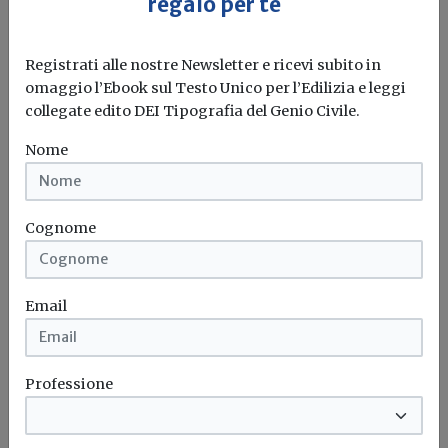
regalo per te
Un sistema sviluppato da ENEA combina Intelligenza
Artificiale, Internet of Things e...
Registrati alle nostre Newsletter e ricevi subito in
omaggio l’Ebook sul Testo Unico per l’Edilizia e leggi
Fotovoltaico
Intelligenza artificiale
Enea
collegate edito DEI Tipografia del Genio Civile.
Efficientamento energetico
Nome
Attualità
Cognome
ENEA: le schermature solari sono la
prima difesa contro il caldo negli edifici
Email
La guida sulla climatizzazione estiva punta sulle strategie
passive per ridurre consumi...
Schermature solari
Decarbonizzazione
Enea
Casa&Clima
Professione