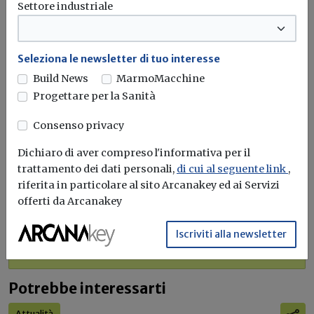
Settore industriale
Idrogeno verde, una soluzione per
l'energia del futuro. Ma oggi è ancora
Seleziona le newsletter di tuo interesse
troppo caro
Build News
MarmoMacchine
Progettare per la Sanità
L'obiettivo crescita sostenibile è raggiungibile
attraverso l'utilizzo dell'idrogeno verde. Ma al
Consenso privacy
momento...
Leggi
Dichiaro di aver compreso l'informativa per il
trattamento dei dati personali,
di cui al seguente link
,
Bonus elettrodomestici green,
riferita in particolare al sito Arcanakey ed ai Servizi
spunta il nuovo contributo per
offerti da Arcanakey
rendere la casa più efficiente
Il governo ha allo studio l'introduzione di un nuovo
Iscriviti alla newsletter
bonus elettrodomestici, che...
Leggi
Potrebbe interessarti
Attualità