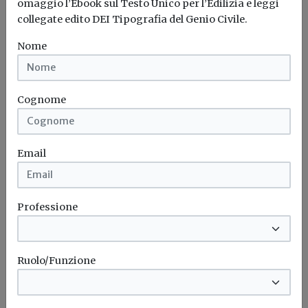
omaggio l’Ebook sul Testo Unico per l’Edilizia e leggi
italiano.
collegate edito DEI Tipografia del Genio Civile.
Nome
Cortexa
Cappotto termico
Cognome
Email
Professione
Ruolo/Funzione