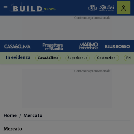
In evidenza
Casa&Clima
Superbonus
Costruzioni
PNR
Home
Mercato
Mercato