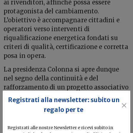
ai rivenditori, affinché possa essere
protagonista del cambiamento.
L’obiettivo è accompagnare cittadini e
operatori verso interventi di
riqualificazione energetica fondati su
criteri di qualità, certificazione e corretta
posa in opera.
La presidenza Colonna si apre dunque
nel segno della continuità e del
rafforzamento di un progetto associativo
che punta a coniugare innovazione
Registrati alla newsletter: subito un
tecnica, rigore normativo e
regalo per te
responsabilità sociale, contribuendo in
modo concreto alla trasformazione
Registrati alle nostre Newsletter e ricevi subito in
sostenibile del patrimonio edilizio