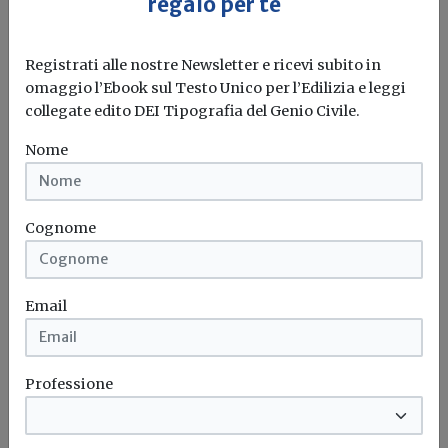
regalo per te
nelle rinnovabili
Firmato il decreto che introduce il nuovo sistema di
Registrati alle nostre Newsletter e ricevi subito in
sostegno alle energie...
omaggio l’Ebook sul Testo Unico per l’Edilizia e leggi
collegate edito DEI Tipografia del Genio Civile.
Rinnovabili
Fotovoltaico
Fer X
Nome
Attualità
Cognome
Aree idonee per le rinnovabili, via libera
della Lombardia: “Tutela per ambiente e
agricoltura”
Email
Approvato in Consiglio regionale il Pdl 175: obiettivo
equilibrio tra sviluppo energetico,...
Professione
Fotovoltaico
Aree idonee
Rinnovabili
Sostenibilità
...