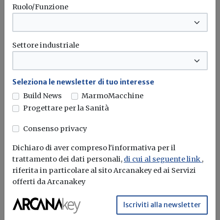
Ruolo/Funzione
Settore industriale
Seleziona le newsletter di tuo interesse
Build News
MarmoMacchine
Progettare per la Sanità
Consenso privacy
Dichiaro di aver compreso l'informativa per il
trattamento dei dati personali,
di cui al seguente link
,
Iscriviti alla newsletter di
riferita in particolare al sito Arcanakey ed ai Servizi
Build News
offerti da Arcanakey
Rimani aggiornato sulle ultime
Iscriviti alla newsletter
novità in campo di efficienza