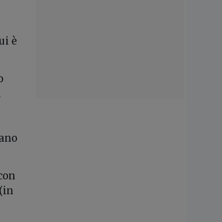
ui è
o
a
cano
 con
(in