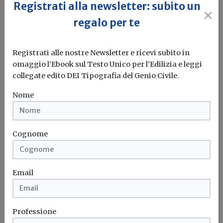
Registrati alla newsletter: subito un
regalo per te
Registrati alle nostre Newsletter e ricevi subito in
omaggio l’Ebook sul Testo Unico per l’Edilizia e leggi
collegate edito DEI Tipografia del Genio Civile.
Nome
Cognome
Idrogeno verde, una soluzione per
l'energia del futuro. Ma oggi è ancora
troppo caro
Email
L'obiettivo crescita sostenibile è raggiungibile
attraverso l'utilizzo dell'idrogeno verde. Ma al
momento...
Leggi
Professione