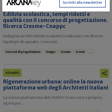
Iscriviti alla newsletter
Attualità
Edilizia scolastica, tempi ridotti e
qualità con il concorso di progettazione.
Ricerca Cresme-Cnappc
Indagine su 300 istituti scolastici realizzati con diverse
tipologie di appalto. Concorsi...
Concorsi di progettazione
Cnappc
Cresme
Scuole
...
Attualità
Rigenerazione urbana: online la nuova
piattaforma web degli Architetti italiani
La nuova piattaforma del CNAPPC è una vera e propria
agorà per...