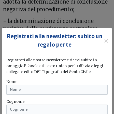
adotta la determinazione di conclusione
negativa del procedimento;
- la determinazione di conclusione
positiva della conferenza sostituisce
tutti gli atti di assenso delle
Registrati alla newsletter: subito un
amministrazioni coinvolte.
regalo per te
In allegato il dossier
Registrati alle nostre Newsletter e ricevi subito in
omaggio l’Ebook sul Testo Unico per l’Edilizia e leggi
Leggi anche: “
Tolleranze costruttive: il
collegate edito DEI Tipografia del Genio Civile.
dossier ANCE
”
Nome
Scarica Ance-silenzio-assenso-
permesso-di-costruire-dossier-maggio-
Cognome
2021.pdf