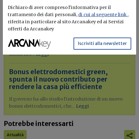
Dichiaro di aver compreso l'informativa per il
Idrogeno verde, una soluzione per
trattamento dei dati personali,
di cui al seguente link
,
l'energia del futuro. Ma oggi è ancora
riferita in particolare al sito Arcanakey ed ai Servizi
troppo caro
offerti da Arcanakey
L'obiettivo crescita sostenibile è raggiungibile
Iscriviti alla newsletter
attraverso l'utilizzo dell'idrogeno verde. Ma al
momento...
Leggi
Bonus elettrodomestici green,
spunta il nuovo contributo per
rendere la casa più efficiente
Il governo ha allo studio l'introduzione di un nuovo
bonus elettrodomestici, che...
Leggi
Potrebbe interessarti
Attualità