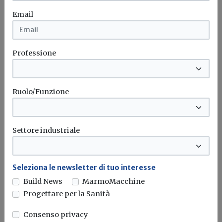
Email
Silenzio assenso
Permesso di costruire
Ance
Dossier
Sentenza
Professione
Ruolo/Funzione
Settore industriale
Seleziona le newsletter di tuo interesse
Build News
MarmoMacchine
Progettare per la Sanità
Consenso privacy