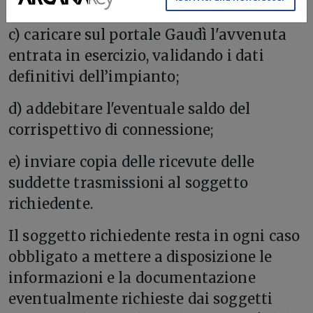
elettrica a mercato;
c) caricare sul portale Gaudì l'avvenuta
entrata in esercizio, validando i dati
definitivi dell’impianto;
d) addebitare l'eventuale saldo del
corrispettivo di connessione;
e) inviare copia delle ricevute delle
suddette trasmissioni al soggetto
richiedente.
Il soggetto richiedente resta in ogni caso
obbligato a mettere a disposizione le
informazioni e la documentazione
eventualmente richieste dai soggetti