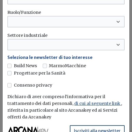
immessa in rete del GSE, fornito dal
medesimo GSE e messo a disposizione
Ruolo/Funzione
dal gestore di rete.
A seguito del ricevimento della parte II
Settore industriale
del Modello Unico, il gestore di rete
provvede a:
Seleziona le newsletter di tuo interesse
a) inviarne copia al Comune, tramite
Build News
MarmoMacchine
Progettare per la Sanità
PEC;
Consenso privacy
b) inviarne copia al GSE per la richiesta
del servizio di ritiro dell’energia elettrica
Dichiaro di aver compreso l'informativa per il
trattamento dei dati personali,
di cui al seguente link
,
immessa in rete da parte del GSE ovvero
riferita in particolare al sito Arcanakey ed ai Servizi
all’utente del dispacciamento diverso dal
offerti da Arcanakey
GSE nei casi di cessione dell’energia
Iscriviti alla newsletter