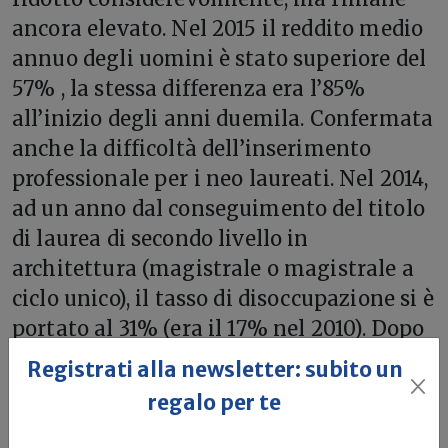
ancora elevato. Nel 2015 il reddito medio
annuo degli uomini è stato superiore del
57% , la stessa differenza era l’85%
all’inizio degli anni duemila. Confermata
anche la difficoltà dell’inserimento
professionale per i neo laureati. Nel 2014,
ad un anno dal conseguimento del titolo
di laurea di secondo livello in
architettura (magistrale o magistrale a
ciclo unico), il tasso di disoccupazione si è
portato al 31% (era il 17% nel 2010). Dopo
5 anni il 60% degli architetti ha aperto la
Registrati alla newsletter: subito un
Partita Iva, ma sei su dieci collaborano in
regalo per te
forma esclusiva con un unico studio.