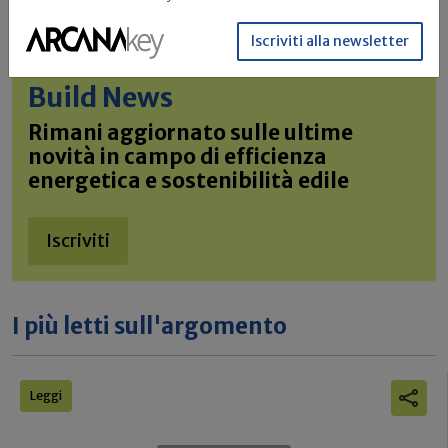
Iscriviti alla newsletter
Iscriviti alla newsletter di
Build News
Rimani aggiornato sulle ultime
novità in campo di efficienza
energetica e sostenibilità edile
Iscriviti
I più letti sull'argomento
Leggi