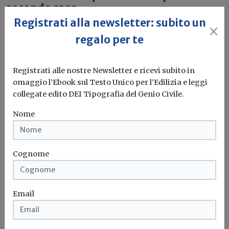
seconde case
Registrati alla newsletter: subito un
Per il 2025 è possibile detrarre il 50 per cento di tali...
regalo per te
Recinzione
Muri
Cancelli
Detrazione
...
Registrati alle nostre Newsletter e ricevi subito in
omaggio l’Ebook sul Testo Unico per l’Edilizia e leggi
Mercato
collegate edito DEI Tipografia del Genio Civile.
Serramenti: il mercato inizia a mostrare
Nome
cenni di cedimento
Rapporto UNICMI sull’involucro edilizio 2025: i segnali di
Cognome
cedimento interessano soprattutto le...
Serramenti
Involucro edilizio
UNICMI
Alluminio
...
Email
Prodotti