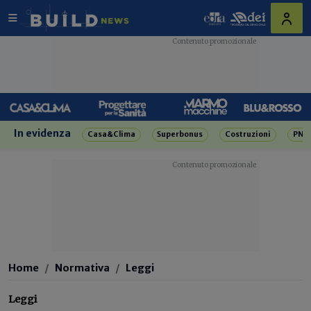
In evidenza
Casa&Clima
Superbonus
Costruzioni
PNR
Home
Normativa
Leggi
Leggi