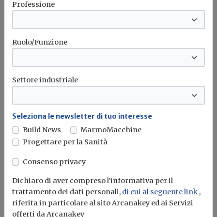
Professione
Serramenti giusti per una casa fresca
senza aria condizionata
Da Navello vetri a controllo solare per finestre anti-caldo
Ruolo/Funzione
Serramenti
Settore industriale
Seleziona le newsletter di tuo interesse
Build News
MarmoMacchine
Progettare per la Sanità
Consenso privacy
Dichiaro di aver compreso l'informativa per il
trattamento dei dati personali,
di cui al seguente link
,
riferita in particolare al sito Arcanakey ed ai Servizi
offerti da Arcanakey