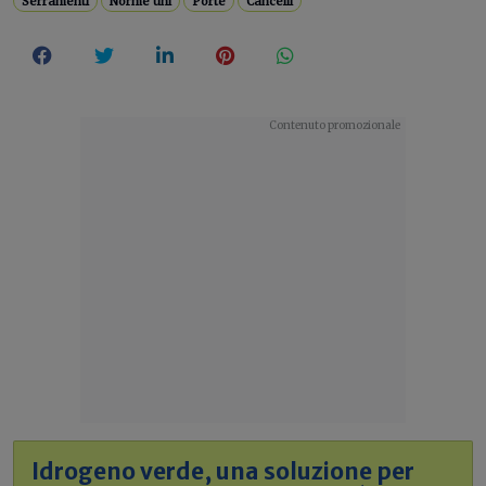
Serramenti
Norme uni
Porte
Cancelli
Idrogeno verde, una soluzione per