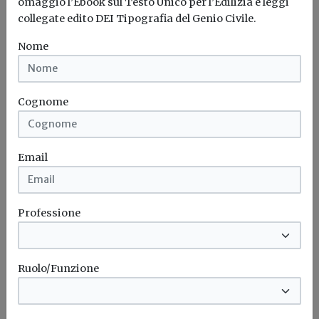
omaggio l’Ebook sul Testo Unico per l’Edilizia e leggi
collegate edito DEI Tipografia del Genio Civile.
Finestre
Porte
Alluminio
Sicurezza
Serramenti
Involucro
Nome
Cognome
Email
Professione
Ruolo/Funzione