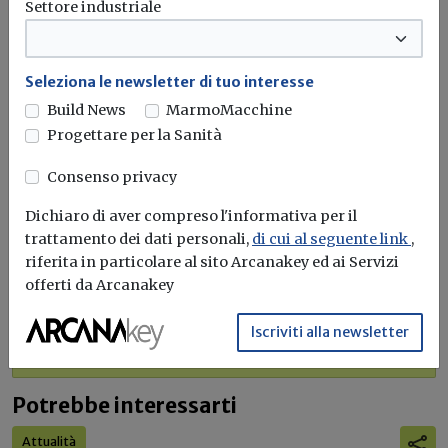
Settore industriale
Idrogeno verde, una soluzione per
l'energia del futuro. Ma oggi è ancora
Seleziona le newsletter di tuo interesse
troppo caro
Build News
MarmoMacchine
Progettare per la Sanità
L'obiettivo crescita sostenibile è raggiungibile
attraverso l'utilizzo dell'idrogeno verde. Ma al
Consenso privacy
momento...
Leggi
Dichiaro di aver compreso l'informativa per il
Bonus elettrodomestici green,
trattamento dei dati personali,
di cui al seguente link
,
spunta il nuovo contributo per
riferita in particolare al sito Arcanakey ed ai Servizi
rendere la casa più efficiente
offerti da Arcanakey
Il governo ha allo studio l'introduzione di un nuovo
Iscriviti alla newsletter
bonus elettrodomestici, che...
Leggi
Potrebbe interessarti
Attualità