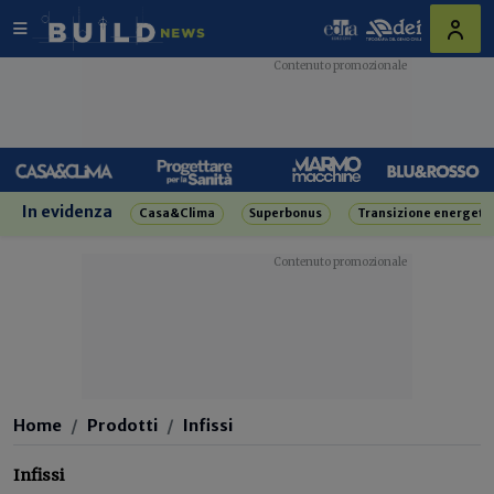
In evidenza
Casa&Clima
Superbonus
Transizione energeti
Home
Prodotti
Infissi
Infissi