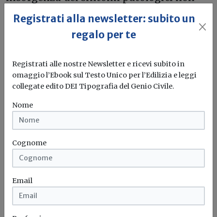
permette un’immediata correlazione con
Registrati alla newsletter: subito un
le cause lavorative. Per questo motivo, la
regalo per te
sorveglianza sanitaria in ambito
occupazionale diventa essenziale per
Registrati alle nostre Newsletter e ricevi subito in
l’individuazione e la diffusione degli
omaggio l’Ebook sul Testo Unico per l’Edilizia e leggi
interventi di prevenzione primaria in
collegate edito DEI Tipografia del Genio Civile.
questa particolare tipologia di rischi.
Nome
Consulta il volume al
link
.
Cognome
Inail
Incidenti sul lavoro
Email