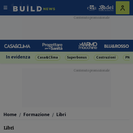
In evidenza
Casa&Clima
Superbonus
Costruzioni
PNR
Home
Formazione
Libri
Libri