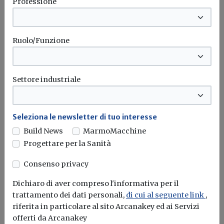
Professione
Ruolo/Funzione
Settore industriale
Seleziona le newsletter di tuo interesse
Build News
MarmoMacchine
Idrogeno verde, una soluzione per
Progettare per la Sanità
l'energia del futuro. Ma oggi è ancora
troppo caro
Consenso privacy
L'obiettivo crescita sostenibile è raggiungibile
Dichiaro di aver compreso l'informativa per il
attraverso l'utilizzo dell'idrogeno verde. Ma al
trattamento dei dati personali,
di cui al seguente link
,
momento...
Leggi
riferita in particolare al sito Arcanakey ed ai Servizi
offerti da Arcanakey