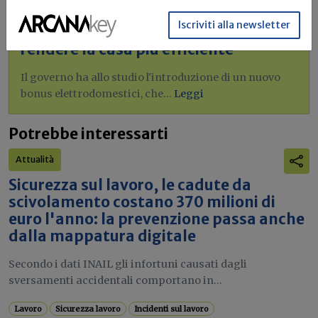
Bonus elettrodomestici green,
Iscriviti alla newsletter
spunta il nuovo contributo per
rendere la casa più efficiente
Il governo ha allo studio l'introduzione di un nuovo
bonus elettrodomestici, che...
Leggi
Potrebbe interessarti
Attualità
Sicurezza sul lavoro, le cadute da
scivolamento costano 370 milioni di
euro l'anno: la prevenzione passa anche
dalla mappatura digitale
Secondo i dati INAIL gli infortuni causati dagli
sversamenti accidentali comportano in...
Lavoro
Sicurezza lavoro
Incidenti sul lavoro