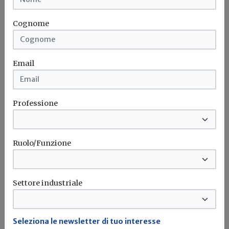
Manovra
Confprofessioni
Pagamenti PA
Professionista
...
Cognome
Email
Professione
Ruolo/Funzione
Settore industriale
Iscriviti alla newsletter di
Seleziona le newsletter di tuo interesse