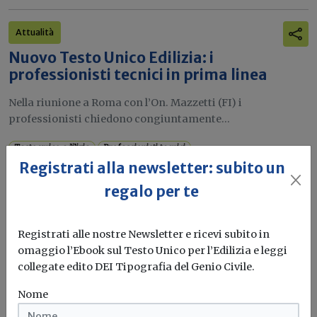
Attualità
Nuovo Testo Unico Edilizia: i
professionisti tecnici in prima linea
Nella riunione a Roma con l’On. Mazzetti (FI) i
professionisti chiedono congiuntamente...
Testo unico edilizia
Professionisti tecnici
Registrati alla newsletter: subito un
regalo per te
Attualità
Manovra 2026 e stretta sui pagamenti
Registrati alle nostre Newsletter e ricevi subito in
PA ai professionisti: Confprofessioni
omaggio l’Ebook sul Testo Unico per l’Edilizia e leggi
chiede l’abrogazione
collegate edito DEI Tipografia del Genio Civile.
“Si introduce una misura irrazionale e discriminatoria nei
Nome
confronti dei liberi professionisti”,...