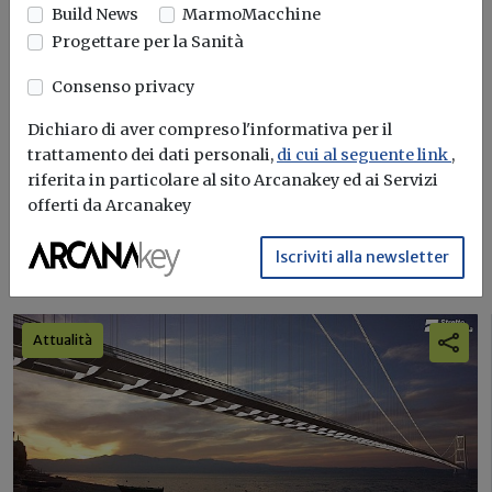
Build News
Build News
MarmoMacchine
Progettare per la Sanità
Rimani aggiornato sulle ultime
novità in campo di efficienza
Consenso privacy
energetica e sostenibilità edile
Dichiaro di aver compreso l'informativa per il
trattamento dei dati personali,
di cui al seguente link
,
Iscriviti
riferita in particolare al sito Arcanakey ed ai Servizi
offerti da Arcanakey
Iscriviti alla newsletter
I più letti sull'argomento
Attualità