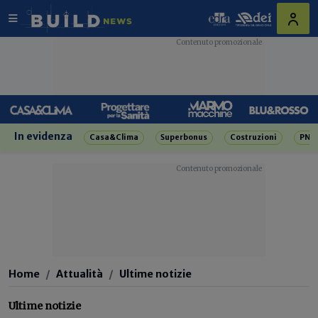
In evidenza
Casa&Clima
Superbonus
Costruzioni
PNR
Home
Attualità
Ultime notizie
Ultime notizie