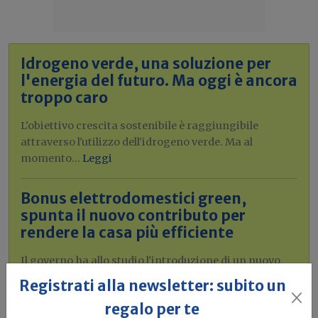
Idrogeno verde, una soluzione per
l'energia del futuro. Ma oggi è ancora
troppo caro
L'obiettivo crescita sostenibile è raggiungibile
attraverso l'utilizzo dell'idrogeno verde. Ma al
momento...
Leggi
Bonus elettrodomestici green,
spunta il nuovo contributo per
rendere la casa più efficiente
Il governo ha allo studio l'introduzione di un nuovo
bonus elettrodomestici, che...
Leggi
Registrati alla newsletter: subito un
regalo per te
Potrebbe interessarti