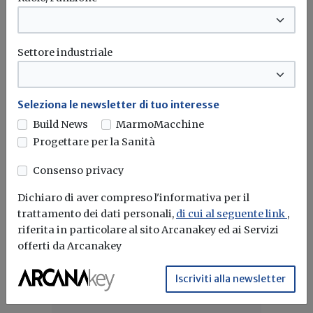
“È doveroso valorizzare la progettazione e retribuire
adeguatamente i professionisti, senza però...
ANAC
Busia
Equo compenso
Contratti pubblici
...
Settore industriale
Seleziona le newsletter di tuo interesse
Fisco
Build News
MarmoMacchine
Forfettari e fatturazione elettronica,
Progettare per la Sanità
chiarimenti dal Fisco
Consenso privacy
Un contribuente nel 2021 era in regime forfettario e ha
conseguito ricavi...
Dichiaro di aver compreso l'informativa per il
trattamento dei dati personali,
di cui al seguente link
,
Regime forfetario
Fatturazione elettronica
riferita in particolare al sito Arcanakey ed ai Servizi
offerti da Arcanakey
Iscriviti alla newsletter