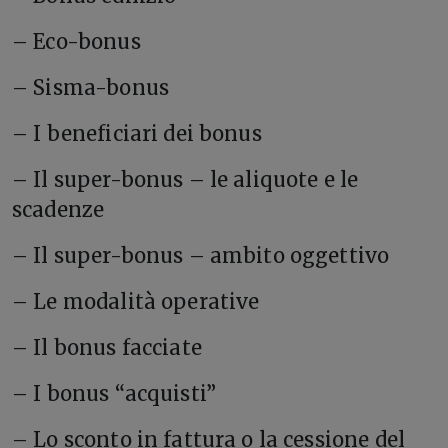
– Eco-bonus
– Sisma-bonus
– I beneficiari dei bonus
– Il super-bonus – le aliquote e le
scadenze
– Il super-bonus – ambito oggettivo
– Le modalità operative
– Il bonus facciate
– I bonus “acquisti”
– Lo sconto in fattura o la cessione del