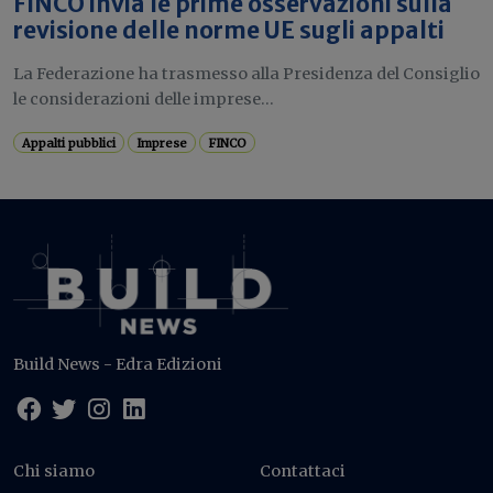
FINCO invia le prime osservazioni sulla
revisione delle norme UE sugli appalti
La Federazione ha trasmesso alla Presidenza del Consiglio
le considerazioni delle imprese...
Appalti pubblici
Imprese
FINCO
Build News - Edra Edizioni
Chi siamo
Contattaci