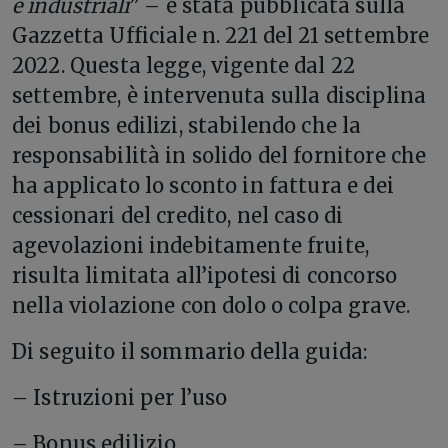
e industriali
” – è stata pubblicata sulla
Gazzetta Ufficiale n. 221 del 21 settembre
2022. Questa legge, vigente dal 22
settembre, è intervenuta sulla disciplina
dei bonus edilizi, stabilendo che la
responsabilità in solido del fornitore che
ha applicato lo sconto in fattura e dei
cessionari del credito, nel caso di
agevolazioni indebitamente fruite,
risulta limitata all’ipotesi di concorso
nella violazione con dolo o colpa grave.
Di seguito il sommario della guida:
– Istruzioni per l’uso
– Bonus edilizio