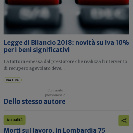
Legge di Bilancio 2018: novità su Iva 10%
per i beni significativi
La fattura emessa dal prestatore che realizza l’intervento
di recupero agevolato deve...
Iva 10%
Dello stesso autore
Attualità
Morti sul lavoro, in Lombardia 75