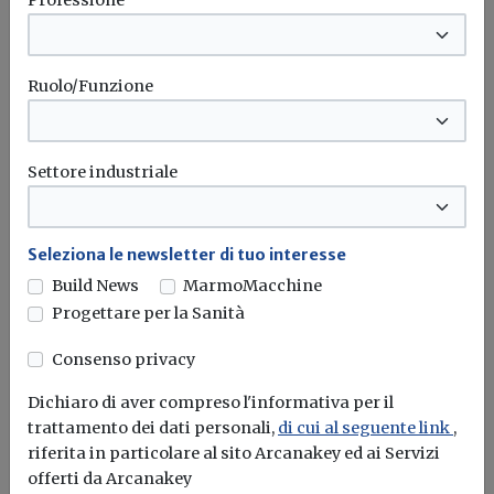
Professione
l’impatto delle misure edilizie sulla...
Superbonus
Bonus edilizi
Crisi economica
Superecobonus 110%
...
Ruolo/Funzione
Settore industriale
Seleziona le newsletter di tuo interesse
Build News
MarmoMacchine
Progettare per la Sanità
Consenso privacy
Dichiaro di aver compreso l'informativa per il
trattamento dei dati personali,
di cui al seguente link
,
riferita in particolare al sito Arcanakey ed ai Servizi
offerti da Arcanakey