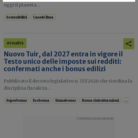
oggi il pianeta...
Sostenibilità
Casa&Clima
Attualità
Nuovo Tuir, dal 2027 entra in vigore il
Testo unico delle imposte sui redditi:
confermati anche i bonus edilizi
Pubblicato il decreto legislativo n. 117/2026 che riordina la
disciplina fiscale in...
Superbonus
Ecobonus
Sismabonus
Bonus ristrutturazioni
...