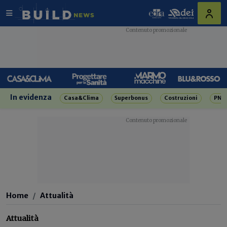
In evidenza
Casa&Clima
Superbonus
Costruzioni
PNR
Home
Attualità
Attualità