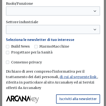
Potrebbe interessarti
Ruolo/Funzione
Attualità
Earth Overshoot Day, AIEL: «Gestione
Settore industriale
attiva delle foreste e rinnovabili per
ridurre il debito ecologico»
Seleziona le newsletter di tuo interesse
L'associazione richiama l'urgenza di accelerare la
transizione energetica superando la dipendenza dalle...
Build News
MarmoMacchine
Progettare per la Sanità
Transizione energetica
Economia circolare
Decarbonizzazione
Sostenibilità
Consenso privacy
Dichiaro di aver compreso l'informativa per il
trattamento dei dati personali,
di cui al seguente link
,
Attualità
riferita in particolare al sito Arcanakey ed ai Servizi
offerti da Arcanakey
Earth Overshoot Day 2026, il 30 luglio
l’umanità esaurisce le risorse della Terra
Iscriviti alla newsletter
Il WWF lancia l’allarme sul consumo di risorse naturali: