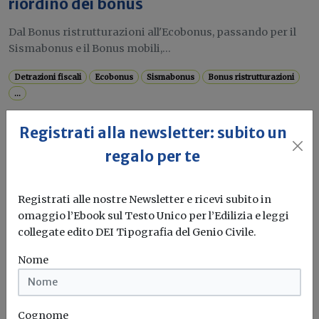
riordino dei bonus
Dal Bonus ristrutturazioni all'Ecobonus, passando per il
Sismabonus e il Bonus mobili,...
Detrazioni fiscali
Ecobonus
Sismabonus
Bonus ristrutturazioni
...
Registrati alla newsletter: subito un
Attualità
regalo per te
Bonus 2026: arriva la guida dell'Agenzia
delle Entrate su detrazioni e bonus casa
Registrati alle nostre Newsletter e ricevi subito in
omaggio l’Ebook sul Testo Unico per l’Edilizia e leggi
Dal riordino delle detrazioni per i redditi più elevati alle
collegate edito DEI Tipografia del Genio Civile.
nuove aliquote...
Nome
Superbonus
Agenzia delle entrate
Bonus ristrutturazioni
Bonus casa
...
Cognome