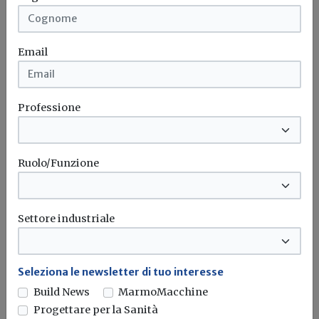
Email
Professione
Ruolo/Funzione
Settore industriale
Iscriviti alla newsletter di
Build News
Seleziona le newsletter di tuo interesse
Build News
MarmoMacchine
Rimani aggiornato sulle ultime
Progettare per la Sanità
novità in campo di efficienza