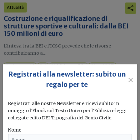
Attualità
Costruzione e riqualificazione di
strutture sportive e culturali: dalla BEI
150 milioni di euro
L'intesa tra la BEI e l’ICSC prevede che le risorse
contribuiranno a...
Impianti sportivi
Bei
Mobilità sostenibile
Piste ciclabili
Registrati alla newsletter: subito un
regalo per te
Attualità
Anche la Provincia autonoma di Trento
Registrati alle nostre Newsletter e ricevi subito in
ha recepito il decreto Salva Casa
omaggio l’Ebook sul Testo Unico per l’Edilizia e leggi
collegate edito DEI Tipografia del Genio Civile.
Il recepimento con la Legge provinciale 8 luglio 2025, n. 3,
che...
Nome