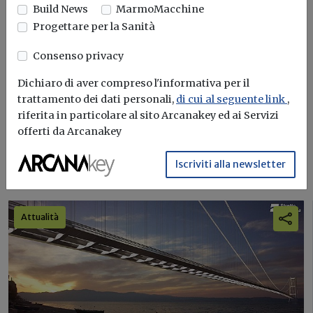
Build News
Build News
MarmoMacchine
Progettare per la Sanità
Rimani aggiornato sulle ultime
novità in campo di efficienza
Consenso privacy
energetica e sostenibilità edile
Dichiaro di aver compreso l'informativa per il
trattamento dei dati personali,
di cui al seguente link
,
Iscriviti
riferita in particolare al sito Arcanakey ed ai Servizi
offerti da Arcanakey
Iscriviti alla newsletter
I più letti sull'argomento
Attualità