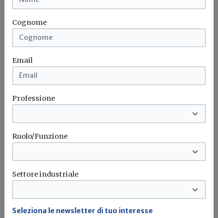
Decreto salva casa
Provincia autonoma di trento
Sopraelevazioni
Distanze tra edifici
Cognome
Email
Professione
Ruolo/Funzione
Settore industriale
Iscriviti alla newsletter di
Seleziona le newsletter di tuo interesse