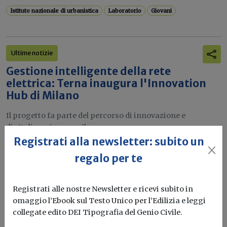
Istituto nazionale di urbanistica
Laboratorio
Giovani
Ultime notizie
Gestione intelligente della rete
elettrica: Terna inaugura l'Innovation
Hub di Milano
Il progetto fa parte del percorso di innovazione e
digitalizzazione per il...
Registrati alla newsletter: subito un
Terna
Rete elettrica
Smart grid
Laboratorio
regalo per te
Registrati alle nostre Newsletter e ricevi subito in
Tecnologie innovative
omaggio l’Ebook sul Testo Unico per l’Edilizia e leggi
Pompe di calore: Eurac Research apre un
collegate edito DEI Tipografia del Genio Civile.
nuovo laboratorio per test e