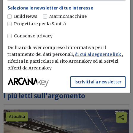
Seleziona le newsletter di tuo interesse
Iscriviti alla newsletter di
Build News
MarmoMacchine
Progettare per la Sanità
Build News
Consenso privacy
Rimani aggiornato sulle ultime
novità in campo di efficienza
Dichiaro di aver compreso l'informativa per il
energetica e sostenibilità edile
trattamento dei dati personali,
di cui al seguente link
,
riferita in particolare al sito Arcanakey ed ai Servizi
offerti da Arcanakey
Iscriviti
Iscriviti alla newsletter
I più letti sull'argomento
Attualità