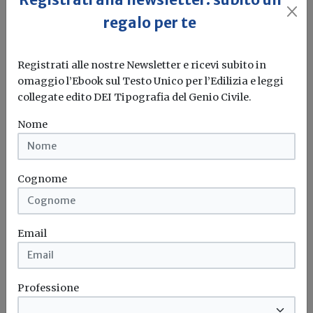
regalo per te
Autorizzazione paesaggistica,
l'assenza della Soprintendenza in
Registrati alle nostre Newsletter e ricevi subito in
conferenza di servizi non può mutare il
omaggio l’Ebook sul Testo Unico per l’Edilizia e leggi
diniego
collegate edito DEI Tipografia del Genio Civile.
Redazione Build News
Nome
Ufficio legislativo del Mibact: l'eventuale assenza della
Soprintendenza in conferenza di servizi...
Cognome
Autorizzazione paesaggistica
Soprintendenza
Conferenza di servizi
MiBACT
Email
Professione