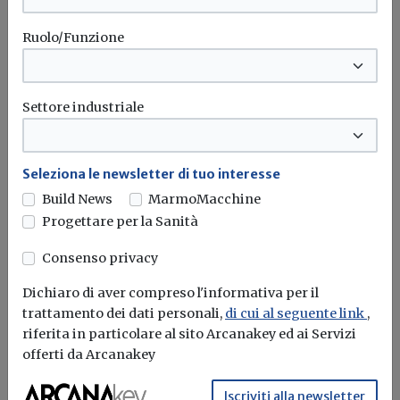
Ruolo/Funzione
Settore industriale
Seleziona le newsletter di tuo interesse
Build News
MarmoMacchine
Progettare per la Sanità
Conferenza di servizi simultanea,
Consenso privacy
chiarimenti dal Consiglio di Stato
Dichiaro di aver compreso l'informativa per il
Redazione Build News
trattamento dei dati personali,
di cui al seguente link
,
riferita in particolare al sito Arcanakey ed ai Servizi
Pubblicato il parere di Palazzo Spada in merito al
offerti da Arcanakey
rappresentante unico delle...
Iscriviti alla newsletter