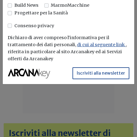
Build News
MarmoMacchine
Aree idonee
Impianti FER
Corte costituzionale
Sardegna
Progettare per la Sanità
Consenso privacy
Dichiaro di aver compreso l'informativa per il
trattamento dei dati personali,
di cui al seguente link
,
riferita in particolare al sito Arcanakey ed ai Servizi
offerti da Arcanakey
Iscriviti alla newsletter
Iscriviti alla newsletter di