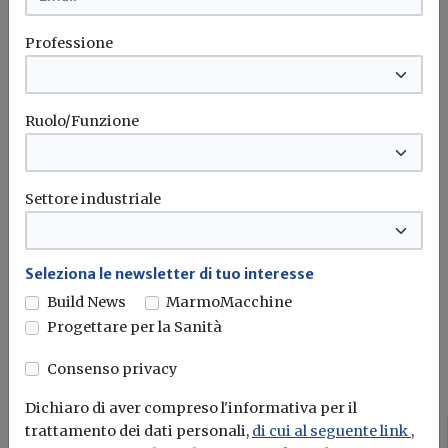
Professione
Iscriviti alla newsletter di
Ruolo/Funzione
Build News
Rimani aggiornato sulle ultime
novità in campo di efficienza
Settore industriale
energetica e sostenibilità edile
Seleziona le newsletter di tuo interesse
Iscriviti
Build News
MarmoMacchine
Progettare per la Sanità
I più letti sull'argomento
Consenso privacy
Dichiaro di aver compreso l'informativa per il
trattamento dei dati personali,
di cui al seguente link
,
Attualità