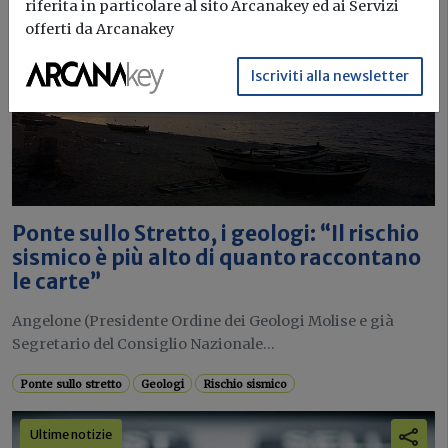
riferita in particolare al sito Arcanakey ed ai Servizi
offerti da Arcanakey
Iscriviti alla newsletter
Ponte sullo Stretto, i geologi: “Il rischio
sismico è più alto di quanto raccontano
le carte”
Angelone (Presidente Ordine dei Geologi Molise e già
Segretario del Consiglio Nazionale...
Ponte sullo stretto
Geologi
Rischio sismico
Ultime notizie