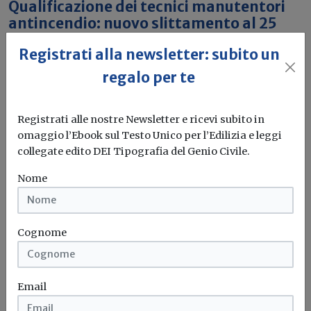
Qualificazione dei tecnici manutentori
antincendio: nuovo slittamento al 25
settembre 2026
Registrati alla newsletter: subito un
Pubblicato in Gazzetta Ufficiale il nuovo decreto del
regalo per te
Viminale che introduce l'ennesima...
Antincendio
Tecnici
Manutentori
Qualificazione
Registrati alle nostre Newsletter e ricevi subito in
omaggio l’Ebook sul Testo Unico per l’Edilizia e leggi
collegate edito DEI Tipografia del Genio Civile.
Nome
Cognome
Email