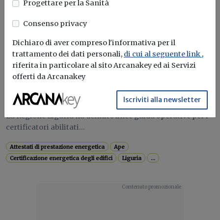
Progettare per la Sanità
Certificazione energetica degli edifici
Attestati di prestazione energetica
Enea
Cti
Consenso privacy
Dichiaro di aver compreso l'informativa per il
trattamento dei dati personali,
di cui al seguente link
,
Attualità
riferita in particolare al sito Arcanakey ed ai Servizi
Certificazione energetica e validità
offerti da Arcanakey
temporale massima dell’A.P.E.: linee
guida in Liguria
Iscriviti alla newsletter
La Regione Liguria ha definito linee guida operative per i
certificatori abilitati...
Attestati di prestazione energetica
Ape
Certificazione energetica degli edifici
Liguria
...