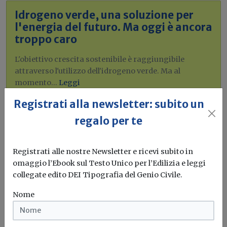
Idrogeno verde, una soluzione per
l'energia del futuro. Ma oggi è ancora
troppo caro
L'obiettivo crescita sostenibile è raggiungibile
attraverso l'utilizzo dell'idrogeno verde. Ma al
momento...
Leggi
Registrati alla newsletter: subito un
Bonus elettrodomestici green,
regalo per te
spunta il nuovo contributo per
rendere la casa più efficiente
Registrati alle nostre Newsletter e ricevi subito in
Il governo ha allo studio l'introduzione di un nuovo
omaggio l’Ebook sul Testo Unico per l’Edilizia e leggi
bonus elettrodomestici, che...
Leggi
collegate edito DEI Tipografia del Genio Civile.
Potrebbe interessarti
Nome
Attualità