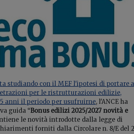
ta studiando con il MEF l'ipotesi di portare a
trazioni per le ristrutturazioni edilizie,
 5 anni il periodo per usufruirne
, l'ANCE ha
va guida “
Bonus edilizi 2025/2027 novità e
ontiene le novità introdotte dalla legge di
chiarimenti forniti dalla Circolare n. 8/E del 