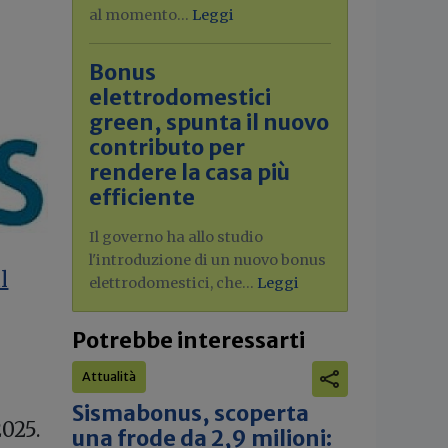
al momento...
Leggi
Bonus
elettrodomestici
green, spunta il nuovo
contributo per
rendere la casa più
efficiente
Il governo ha allo studio
l'introduzione di un nuovo bonus
l
elettrodomestici, che...
Leggi
Potrebbe interessarti
Attualità
Sismabonus, scoperta
2025.
una frode da 2,9 milioni: