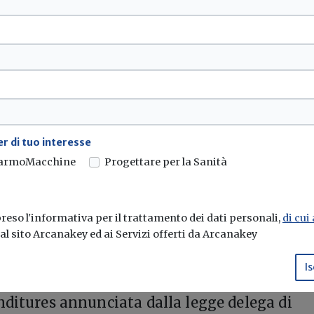
e 2024, i bonus edilizi per la casa prevedev
tra il 50% e l’85%, differenziate in base all
rvento e alla natura dell’immobile agevolato.
invece, il sistema viene ricondotto a due sole
% nel 2025 o 36%-30% nel 2026-2027), non p
ntervento, ma attribuite in base alla posizi
r di tuo interesse
tribuente. In particolare, l’aliquota più
armoMacchine
Progettare per la Sanità
el 2025 o 36% nel 2026-2027) è riservata a c
ari di un diritto di proprietà o di altro diritt
ile adibito ad abitazione principale, mentr
eso l'informativa per il trattamento dei dati personali,
di cui
e al sito Arcanakey ed ai Servizi offerti da Arcanakey
i si applica la percentuale inferiore.
Is
 legge di Bilancio 2025 ha fatto un primo p
nditures annunciata dalla legge delega di