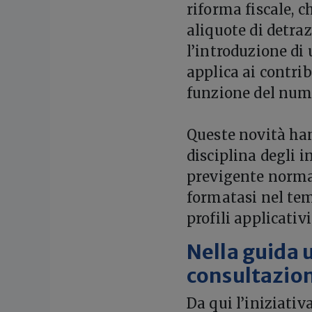
riforma fiscale, ch
aliquote di detraz
l’introduzione di 
applica ai contri
funzione del numer
Queste novità ha
disciplina degli 
previgente norma
formatasi nel tem
profili applicativ
Nella guida 
consultazio
Da qui l’iniziati