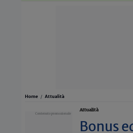
Home
Attualità
Attualità
Bonus ed