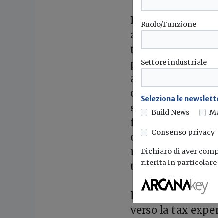
Fino al 31 dicembr
Ruolo/Funzione
aliquote comprese 
tipologia di inte
partire dal 2025, 
Settore industriale
aliquote (50%-36
commisurate all’i
Seleziona le newslette
soggettiva del con
Build News
M
favorevole (50% n
Consenso privacy
che risultano titol
reale su un immob
Dichiaro di aver compr
riferita in particolar
tutti gli altri cas
In questo modo la
verso la tax expe