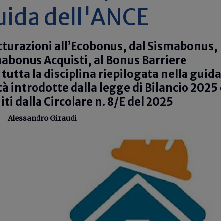
uida dell'ANCE
tturazioni all’Ecobonus, dal Sismabonus,
abonus Acquisti, al Bonus Barriere
tutta la disciplina riepilogata nella guid
à introdotte dalla legge di Bilancio 2025 
ti dalla Circolare n. 8/E del 2025
5 -
Alessandro Giraudi