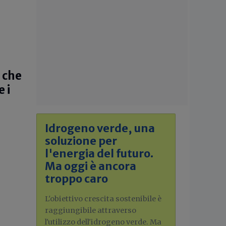
a che
e i
Idrogeno verde, una
soluzione per
l'energia del futuro.
Ma oggi è ancora
troppo caro
L'obiettivo crescita sostenibile è
raggiungibile attraverso
l'utilizzo dell'idrogeno verde. Ma