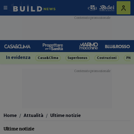
In evidenza
Casa&Clima
Superbonus
Costruzioni
PNR
Home
Attualità
Ultime notizie
Ultime notizie