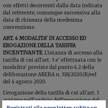
con effetti decorrenti dalla data indicata
dal referente, comunque successiva alla
data di chiusura della medesima
convenzione.
ART. 4 MODALITA' DI ACCESSO ED
EROGAZIONE DELLA TARIFFA
INCENTIVANTE
. L'istanza di accesso alla
tariffa di cui all'art. 3 e' effettuata con le
modalita' previste dal punto 4.2 della
deliberazione ARERA n. 318/2020/R/eel
del 4 agosto 2020.
L'erogazione della tariffa di cui all'art. 3
avviene nell'ambito dell'erogazione del
contributo per la valorizzazione e
Registrati alla newsletter: subito un