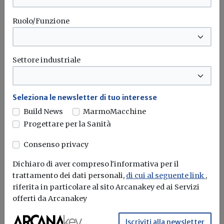
dovuto al GSE per la copertura dei costi
amministrativi sostenuti dallo stesso
Ruolo/Funzione
GSE e' pari a quello stabilito dal decreto
ministeriale 24 dicembre 2014 per gli
impianti in scambio sul posto.
Settore industriale
ART. 5 CUMULABILITA' DI INCENTIVI
.
Per gli enti territoriali e locali, le tariffe
Seleziona le newsletter di tuo interesse
di cui al presente decreto non sono
Build News
MarmoMacchine
Progettare per la Sanità
cumulabili con gli incentivi di cui al
decreto del Ministro dello sviluppo
Consenso privacy
economico 4 luglio 2019, pubblicato nella
Dichiaro di aver compreso l'informativa per il
Gazzetta Ufficiale n. 186 del 9 agosto
trattamento dei dati personali,
di cui al seguente link
,
2019, ne' con il meccanismo dello
riferita in particolare al sito Arcanakey ed ai Servizi
offerti da Arcanakey
scambio sul posto.
Iscriviti alla newsletter