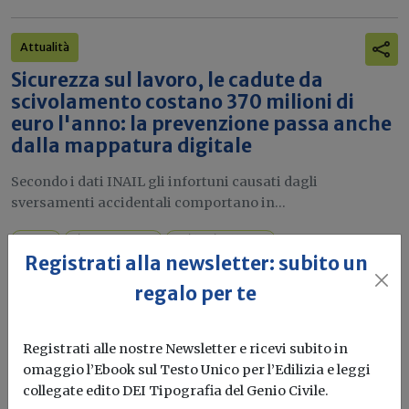
Attualità
Sicurezza sul lavoro, le cadute da
scivolamento costano 370 milioni di
euro l'anno: la prevenzione passa anche
dalla mappatura digitale
Secondo i dati INAIL gli infortuni causati dagli
sversamenti accidentali comportano in...
Lavoro
Sicurezza lavoro
Incidenti sul lavoro
Registrati alla newsletter: subito un
regalo per te
Attualità
BIM&Digital Awards 2026, aperte le
Registrati alle nostre Newsletter e ricevi subito in
candidature per la 10ª edizione del
omaggio l’Ebook sul Testo Unico per l’Edilizia e leggi
premio dedicato all'innovazione nelle
collegate edito DEI Tipografia del Genio Civile.