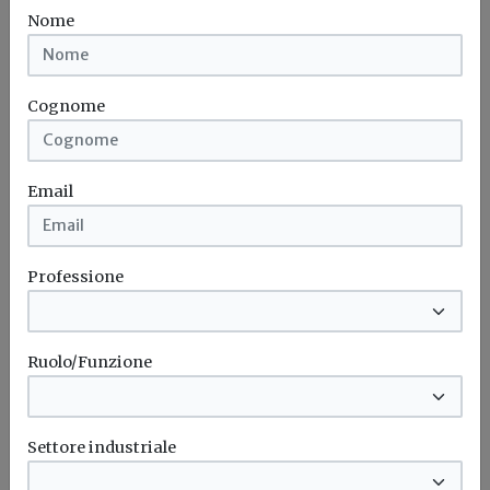
costruzioni
Nome
Fino al 30 ottobre è possibile presentare progetti che
valorizzano l'impiego di...
Cognome
Saie
Edilizia
Bim
Email
Professione
Ruolo/Funzione
Settore industriale