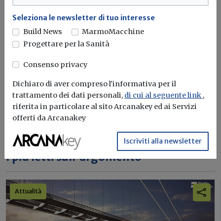
Seleziona le newsletter di tuo interesse
Iscriviti alla newsletter di
Build News
MarmoMacchine
Build News
Progettare per la Sanità
Rimani aggiornato sulle ultime
Consenso privacy
novità in campo di efficienza
energetica e sostenibilità edile
Dichiaro di aver compreso l'informativa per il
trattamento dei dati personali,
di cui al seguente link
,
riferita in particolare al sito Arcanakey ed ai Servizi
Iscriviti
offerti da Arcanakey
Iscriviti alla newsletter
I più letti sull'argomento
Attualità