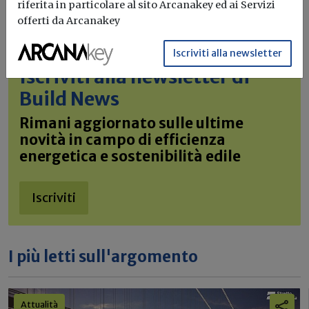
riferita in particolare al sito Arcanakey ed ai Servizi
offerti da Arcanakey
Iscriviti alla newsletter
Iscriviti alla newsletter di
Build News
Rimani aggiornato sulle ultime
novità in campo di efficienza
energetica e sostenibilità edile
Iscriviti
I più letti sull'argomento
Attualità