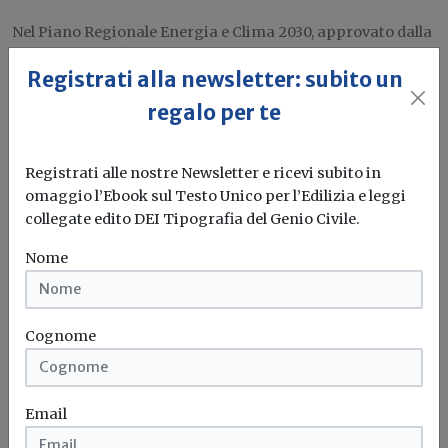
Nel Piano Regionale Energia e Clima 2030, approvato dalla
Giunta, priorità all’installazione...
Registrati alla newsletter: subito un
Marche
Fonti rinnovabili
Piano energetico regionale
regalo per te
Comunità energetiche rinnovabili
...
Registrati alle nostre Newsletter e ricevi subito in
omaggio l’Ebook sul Testo Unico per l’Edilizia e leggi
Attualità
collegate edito DEI Tipografia del Genio Civile.
Dl Alluvioni ok alla Camera, ora passa al
Senato
Nome
Con 172 voti favorevoli, nessun contrario e 97 astenuti ha
incassato la...
Cognome
Alluvione
Maltempo
Emilia romagna
Commissario straordinario
Email
Attualità