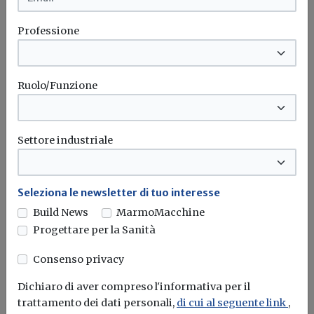
Figliuolo nominato commissario per la
Professione
ricostruzione in Emilia
Dopo aver affrontato l'emergenza Covid, il generale è stato
nominato commissario alla...
Ruolo/Funzione
Emilia romagna
Emergenza
Alluvione
Commissario straordinario
Settore industriale
Seleziona le newsletter di tuo interesse
Build News
MarmoMacchine
Progettare per la Sanità
Consenso privacy
Dichiaro di aver compreso l'informativa per il
trattamento dei dati personali,
di cui al seguente link
,