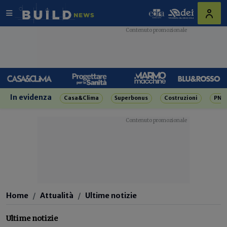
In evidenza
Casa&Clima
Superbonus
Costruzioni
PNR
Home
Attualità
Ultime notizie
Ultime notizie