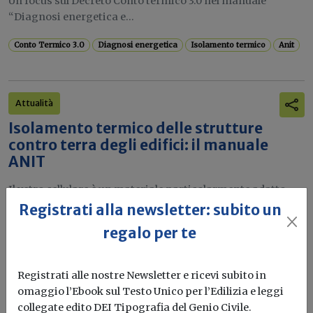
Un focus sul Decreto Conto termico 3.0 nel manuale
“Diagnosi energetica e...
Conto Termico 3.0
Diagnosi energetica
Isolamento termico
Anit
Attualità
Isolamento termico delle strutture
contro terra degli edifici: il manuale
ANIT
Il vetro cellulare è un materiale particolarmente adatto
all’applicazione controterra
Registrati alla newsletter: subito un
regalo per te
Isolamento termico
Anit
Vetro
Registrati alle nostre Newsletter e ricevi subito in
omaggio l’Ebook sul Testo Unico per l’Edilizia e leggi
Attualità
collegate edito DEI Tipografia del Genio Civile.