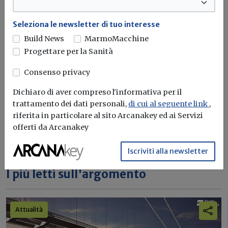
Seleziona le newsletter di tuo interesse
Iscriviti alla newsletter di
Build News
MarmoMacchine
Progettare per la Sanità
Build News
Consenso privacy
Rimani aggiornato sulle ultime
novità in campo di efficienza
Dichiaro di aver compreso l'informativa per il
energetica e sostenibilità edile
trattamento dei dati personali,
di cui al seguente link
,
riferita in particolare al sito Arcanakey ed ai Servizi
offerti da Arcanakey
Iscriviti
Iscriviti alla newsletter
I più letti sull'argomento
Attualità