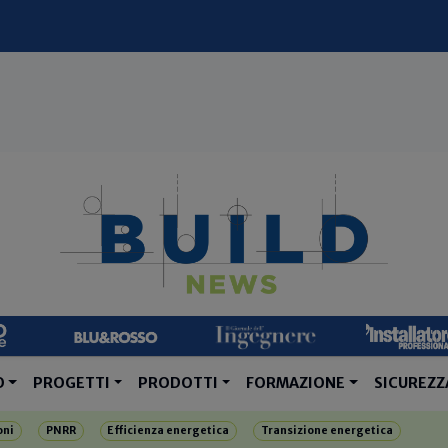
O
PROGETTI
PRODOTTI
FORMAZIONE
SICUREZZ
oni
PNRR
Efficienza energetica
Transizione energetica