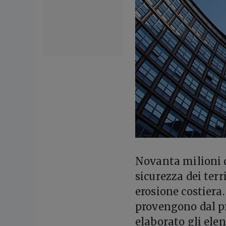
N
ovanta milioni d
sicurezza dei terr
erosione costiera.
provengono dal p
elaborato gli elen