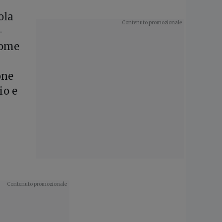
ola
-
come
one
io e