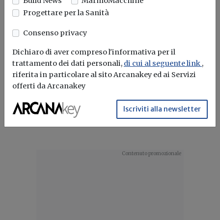
impianti per l'autoconsumo energetico,
Build News
MarmoMacchine
Progettare per la Sanità
il nuovo iperammortamento
rappresenta un'occasione concreta per
Consenso privacy
ridurre il costo degli interventi e
Dichiaro di aver compreso l'informativa per il
accelerare i percorsi di trasformazione
trattamento dei dati personali,
di cui al seguente link
,
produttiva richiesti dal mercato.
riferita in particolare al sito Arcanakey ed ai Servizi
offerti da Arcanakey
Gse
Agevolazioni
Transizione 5.0
Iscriviti alla newsletter