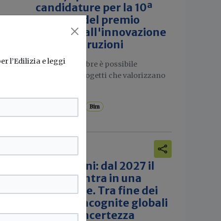
candidature per la 10ª
edizione del premio
dedicato all'innovazione
nelle costruzioni
r l’Edilizia e leggi
Fino al 30 ottobre è possibile
presentare progetti che valorizzano
nco
;
l'impiego di...
Saie
Edilizia
Bim
Attualità
io
Costruzioni: dal 2027 il
settore entra in una
nuova fase. Tra fine dei
bonus e incognite globali
cresce l'incertezza