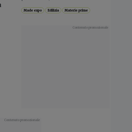
a
Made expo
Edilizia
Materie prime