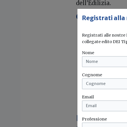
dell’Edilizia.
Chi ha preso
Registrati alla
il Presidente
Registrati alle nostre
Ventricelli
;
collegate edito DEI Ti
il Segretario
il Presidente 
Nome
rispettivame
il Segretario 
Cognome
il Segretario 
il Presidente
Lombardi
,
Email
il Direttore ge
Importante i
Professione