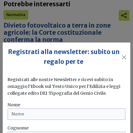
Potrebbe interessarti
Normativa
Divieto fotovoltaico a terra in zone
agricole: la Corte costituzionale
conferma la norma
Registrati alla newsletter: subito un
Infondate le questioni di costituzionalità sulla norma che
vieta di installare impianti...
regalo per te
Fotovoltaico agricolo
Corte costituzionale
Registrati alle nostre Newsletter e ricevi subito in
omaggio l’Ebook sul Testo Unico per l’Edilizia e leggi
collegate edito DEI Tipografia del Genio Civile.
Normativa
Valutazione di Incidenza Ambientale
Nome
(VIncA) e norme regionali: sentenza
della Consulta
Cognome
Non è illegittima la disposizione della Regione Toscana