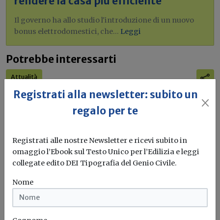
rendere la casa più efficiente
Il governo ha allo studio l'introduzione di un nuovo
bonus elettrodomestici, che...
Leggi
Potrebbe interessarti
Attualità
PNRR, la Corte dei conti europea
Registrati alla newsletter: subito un
denuncia molteplici criticità
regalo per te
“Le informazioni sui risultati sono scarse e quelle sui costi
effettivi sono...
Registrati alle nostre Newsletter e ricevi subito in
omaggio l’Ebook sul Testo Unico per l’Edilizia e leggi
PNRR
Corte dei conti ue
Casa&Clima
collegate edito DEI Tipografia del Genio Civile.
Nome
Ultime notizie
Rischi catastrofali e obbligo