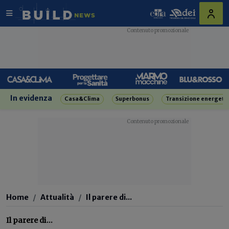
In evidenza
Casa&Clima
Superbonus
Transizione energeti
Home
Attualità
Il parere di...
Il parere di...