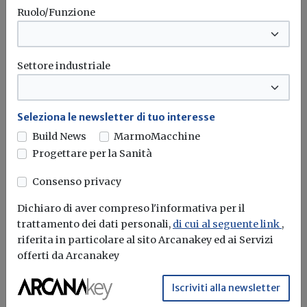
accelerazione sulla digitalizzazione e
Ruolo/Funzione
sull'innovazione dei processi
amministrativi, utilizzando anche
supporti di project management.
Settore industriale
Leggi anche:
Nuovo Codice Appalti,
istituita al Consiglio di Stato la
Seleziona le newsletter di tuo interesse
Commissione “mista”
Build News
MarmoMacchine
Progettare per la Sanità
Riforma codice appalti
Oice
Consenso privacy
Dichiaro di aver compreso l'informativa per il
trattamento dei dati personali,
di cui al seguente link
,
riferita in particolare al sito Arcanakey ed ai Servizi
offerti da Arcanakey
Iscriviti alla newsletter