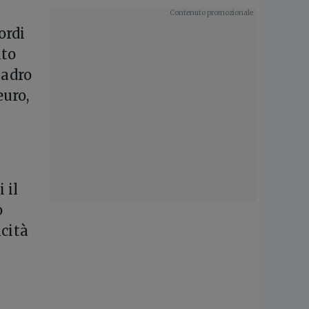
ordi
ato
uadro
euro,
 il
o
icità