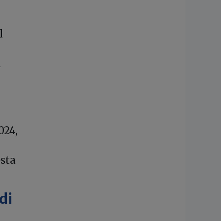
l
i
024,
esta
di