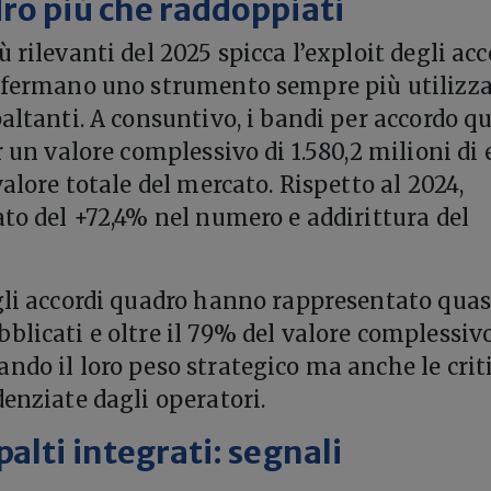
ro più che raddoppiati
 rilevanti del 2025 spicca l’exploit degli acc
onfermano uno strumento sempre più utilizz
paltanti. A consuntivo, i bandi per accordo q
r un valore complessivo di 1.580,2 milioni di 
valore totale del mercato. Rispetto al 2024,
ato del +72,4% nel numero e addirittura del
gli accordi quadro hanno rappresentato quasi
blicati e oltre il 79% del valore complessiv
ndo il loro peso strategico ma anche le crit
denziate dagli operatori.
alti integrati: segnali