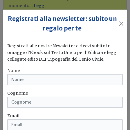
momento...
Leggi
Registrati alla newsletter: subito un
Bonus elettrodomestici green,
regalo per te
spunta il nuovo contributo per
rendere la casa più efficiente
Registrati alle nostre Newsletter e ricevi subito in
Il governo ha allo studio l'introduzione di un nuovo
omaggio l’Ebook sul Testo Unico per l’Edilizia e leggi
bonus elettrodomestici, che...
Leggi
collegate edito DEI Tipografia del Genio Civile.
Potrebbe interessarti
Nome
Attualità
Revisione delle direttive sugli appalti
Cognome
pubblici: la Risoluzione del Parlamento
europeo
Email
Secondo la Risoluzione del 9 settembre 2025, la revisione
delle direttive sugli...