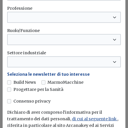
Appalti pubblici
Ue
Risoluzione
Parlamento europeo
Professione
Attualità
Ruolo/Funzione
PNRR, il Parlamento UE chiede una
proroga di 18 mesi per i progetti in fase
avanzata
Settore industriale
La scadenza nel 2026 rappresenta un rischio
significativo. La risoluzione approvata
Seleziona le newsletter di tuo interesse
dall'Europarlamento...
Build News
MarmoMacchine
PNRR
Parlamento europeo
Casa&Clima
Progettare per la Sanità
Consenso privacy
Dichiaro di aver compreso l'informativa per il
Attualità
trattamento dei dati personali,
di cui al seguente link
,
Taglio emissioni CO2 per le nuove
riferita in particolare al sito Arcanakey ed ai Servizi