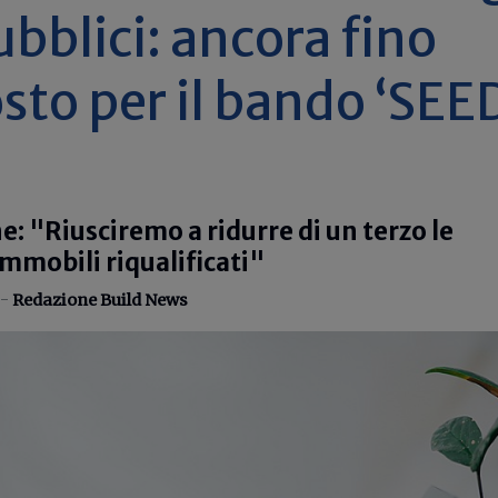
ubblici: ancora fino
osto per il bando ‘SEE
: "Riusciremo a ridurre di un terzo le
immobili riqualificati"
 -
Redazione Build News