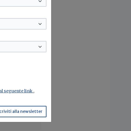
ucro
vati
n
 al seguente link
,
criviti alla newsletter