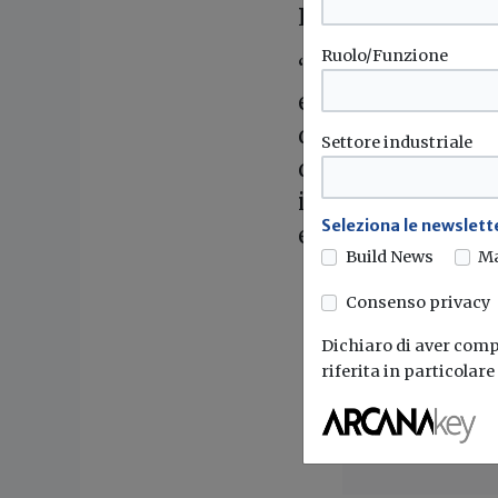
Pubblici (SAP) di
Ruolo/Funzione
“Finanzieremo ope
e degli impianti t
di prestazione ene
Settore industriale
decarbonizzazione
investimenti mir
Seleziona le newslette
efficienza energeti
Build News
M
Consenso privacy
Dichiaro di aver compr
riferita in particolar