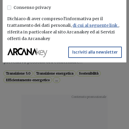
Consenso privacy
Dichiaro di aver compreso l'informativa per il
Attualità
trattamento dei dati personali,
di cui al seguente link
,
Piano Transizione 5.0, al via le
riferita in particolare al sito Arcanakey ed ai Servizi
comunicazioni di conferma per accedere
offerti da Arcanakey
all'iper ammortamento
Iscriviti alla newsletter
Le imprese che hanno già presentato la comunicazione
preventiva possono ora confermare...
Transizione 5.0
Transizione energetica
Sostenibilità
Efficientamento energetico
...