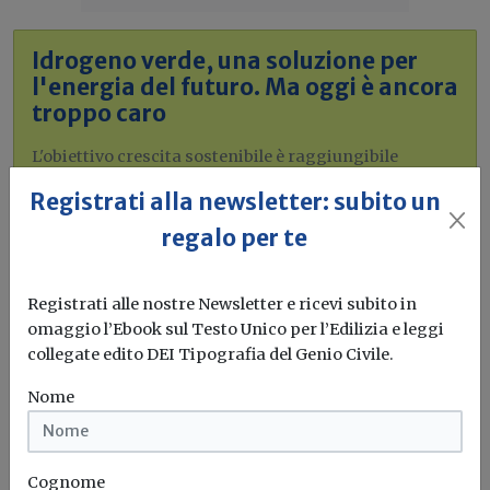
Idrogeno verde, una soluzione per
l'energia del futuro. Ma oggi è ancora
troppo caro
L'obiettivo crescita sostenibile è raggiungibile
attraverso l'utilizzo dell'idrogeno verde. Ma al
Registrati alla newsletter: subito un
momento...
Leggi
regalo per te
Bonus elettrodomestici green,
spunta il nuovo contributo per
Registrati alle nostre Newsletter e ricevi subito in
rendere la casa più efficiente
omaggio l’Ebook sul Testo Unico per l’Edilizia e leggi
collegate edito DEI Tipografia del Genio Civile.
Il governo ha allo studio l'introduzione di un nuovo
bonus elettrodomestici, che...
Leggi
Nome
Potrebbe interessarti
Cognome