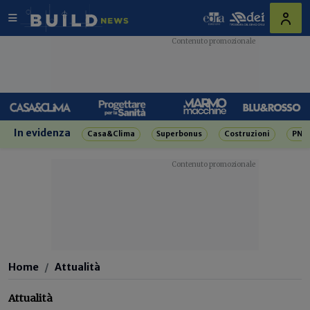
In evidenza
Casa&Clima
Superbonus
Costruzioni
PNR
Home
Attualità
Attualità