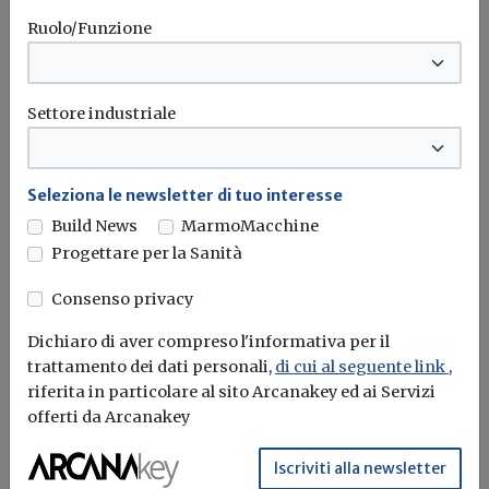
Ruolo/Funzione
Settore industriale
Seleziona le newsletter di tuo interesse
Build News
MarmoMacchine
Progettare per la Sanità
Consenso privacy
Dichiaro di aver compreso l'informativa per il
trattamento dei dati personali,
di cui al seguente link
,
riferita in particolare al sito Arcanakey ed ai Servizi
Iscriviti alla newsletter di
offerti da Arcanakey
Build News
Iscriviti alla newsletter
Rimani aggiornato sulle ultime