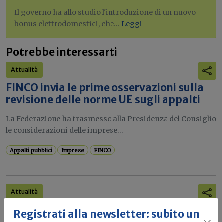
Il governo ha allo studio l'introduzione di un nuovo
bonus elettrodomestici, che...
Leggi
Potrebbe interessarti
Attualità
FINCO invia le prime osservazioni sulla
revisione delle norme UE sugli appalti
La Federazione ha trasmesso alla Presidenza del Consiglio
le considerazioni delle imprese...
Appalti pubblici
Imprese
FINCO
Attualità
Edilizia lombarda, CNA: “Con
Registrati alla newsletter: subito un
l’incertezza geopolitica, oltre 150mila