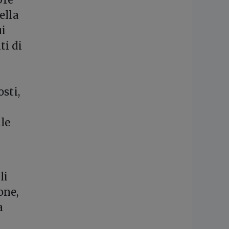
ella
ui
ti di
sti,
le
li
one,
a