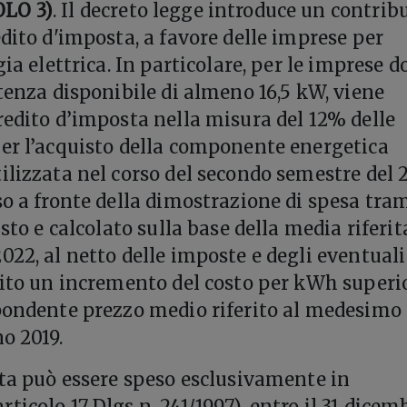
LO 3)
. Il decreto legge introduce un contrib
edito d'imposta, a favore delle imprese per
gia elettrica. In particolare, per le imprese d
otenza disponibile di almeno 16,5 kW, viene
redito d’imposta nella misura del 12% delle
er l’acquisto della componente energetica
ilizzata nel corso del secondo semestre del 
so a fronte della dimostrazione di spesa tra
isto e calcolato sulla base della media riferit
022, al netto delle imposte e degli eventuali
bito un incremento del costo per kWh superi
pondente prezzo medio riferito al medesimo
o 2019.
sta può essere speso esclusivamente in
icolo 17 Dlgs n. 241/1997), entro il 31 dicem