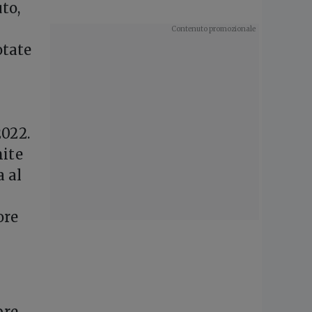
uto,
otate
2022.
mite
a al
ore
bre