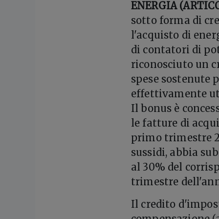
ENERGIA (ARTICO
sotto forma di cr
l'acquisto di ener
di contatori di p
riconosciuto un c
spese sostenute p
effettivamente ut
Il bonus è conces
le fatture di acqu
primo trimestre 2
sussidi, abbia su
al 30% del corris
trimestre dell'ann
Il credito d'impo
compensazione (art