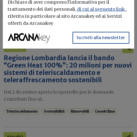
Un nuovo modello predittivo di ENEA basato su reti neurali
Dichiaro di aver compreso l'informativa per il
migliora la...
trattamento dei dati personali,
di cui al seguente link
,
riferita in particolare al sito Arcanakey ed ai Servizi
Teleriscaldamento
offerti da Arcanakey
Iscriviti alla newsletter
Attualità
Regione Lombardia lancia il bando
“Green Heat 100%”: 20 milioni per nuovi
sistemi di teleriscaldamento e
teleraffrescamento sostenibili
Dal 2 dicembre aperto lo sportello per le domande.
Contributi fino al...
Teleriscaldamento
Sostenibilità
Rinnovabili
Casa&Clima
Attualità